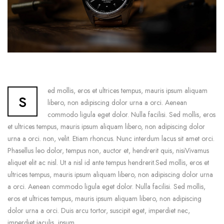
s
ed mollis, eros et ultrices tempus, mauris ipsum aliquam
libero, non adipiscing dolor urna a orci. Aenean
commodo ligula eget dolor. Nulla facilisi. Sed mollis, eros
et ultrices tempus, mauris ipsum aliquam libero, non adipiscing dolor
urna a orci. non, velit. Etiam rhoncus. Nunc interdum lacus sit amet orci.
Phasellus leo dolor, tempus non, auctor et, hendrerit quis, nisiVivamus
aliquet elit ac nisl. Ut a nisl id ante tempus hendrerit.Sed mollis, eros et
ultrices tempus, mauris ipsum aliquam libero, non adipiscing dolor urna
a orci. Aenean commodo ligula eget dolor. Nulla facilisi. Sed mollis,
eros et ultrices tempus, mauris ipsum aliquam libero, non adipiscing
dolor urna a orci. Duis arcu tortor, suscipit eget, imperdiet nec,
imperdiet iaculis, ipsum.